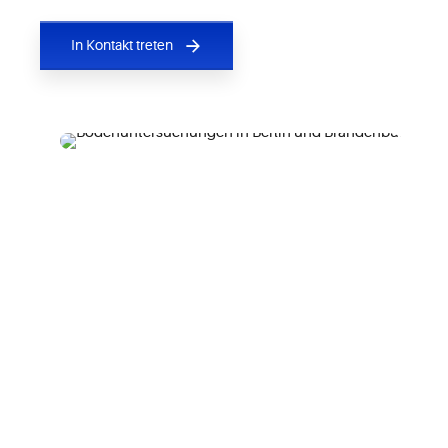
In Kontakt treten
Kostenaspekte von
Bodenuntersuchungen und
Schadstoffanalysen
Die Kosten für Bodenuntersuchungen und
Schadstoffanalysen können erheblich variieren