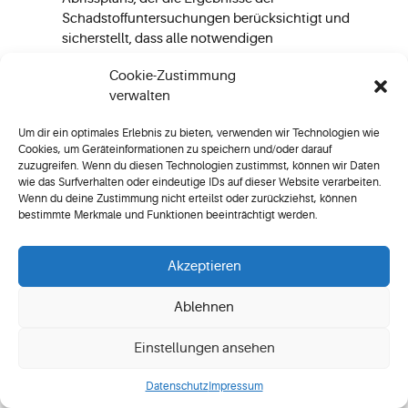
Schadstoffuntersuchungen berücksichtigt und
sicherstellt, dass alle notwendigen
Sicherheitsmaßnahmen integriert werden.
Cookie-Zustimmung
Ausführungsphase:
Überwachung und
verwalten
Anpassung der Abrissarbeiten entsprechend den
laufenden Analysen und neu identifizierten
Um dir ein optimales Erlebnis zu bieten, verwenden wir Technologien wie
Bedingungen am Standort.
Cookies, um Geräteinformationen zu speichern und/oder darauf
zuzugreifen. Wenn du diesen Technologien zustimmst, können wir Daten
Nachbereitungsphase:
Sicherstellung einer
wie das Surfverhalten oder eindeutige IDs auf dieser Website verarbeiten.
ordnungsgemäßen Entsorgung aller
Wenn du deine Zustimmung nicht erteilst oder zurückziehst, können
kontaminierten Materialien und Durchführung
bestimmte Merkmale und Funktionen beeinträchtigt werden.
von Nachkontrollen, um die Wirksamkeit der
Sanierungsmaßnahmen zu überprüfen.
Akzeptieren
Ablehnen
Durch die sorgfältige Integration von
Einstellungen ansehen
Schadstoffuntersuchungen in jede Phase des
Abrissprozesses können Unternehmen nicht nur
Datenschutz
Impressum
gesetzliche Anforderungen erfüllen, sondern auch die