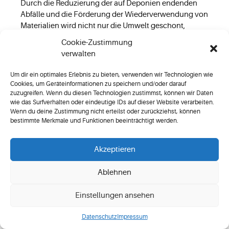
Durch die Reduzierung der auf Deponien endenden
Abfälle und die Förderung der Wiederverwendung von
Materialien wird nicht nur die Umwelt geschont,
sondern es werden auch die Baukosten effektiv
Cookie-Zustimmung
gesenkt.
verwalten
Um dir ein optimales Erlebnis zu bieten, verwenden wir Technologien wie
In Kontakt treten
Cookies, um Geräteinformationen zu speichern und/oder darauf
zuzugreifen. Wenn du diesen Technologien zustimmst, können wir Daten
wie das Surfverhalten oder eindeutige IDs auf dieser Website verarbeiten.
Wenn du deine Zustimmung nicht erteilst oder zurückziehst, können
bestimmte Merkmale und Funktionen beeinträchtigt werden.
Akzeptieren
Kostenanalyse der
Ablehnen
Entkernungsarbeiten
Einstellungen ansehen
Die Kostenanalyse ist ein kritischer Schritt bei der
Datenschutz
Impressum
Planung von Entkernungsprojekten. Dieser Abschnitt
bietet einen Überblick über die verschiedenen