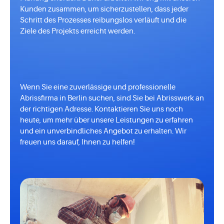
Kunden zusammen, um sicherzustellen, dass jeder
Schritt des Prozesses reibungslos verläuft und die
Ziele des Projekts erreicht werden.
Wenn Sie eine zuverlässige und professionelle
Abrissfirma in Berlin suchen, sind Sie bei Abrisswerk an
der richtigen Adresse. Kontaktieren Sie uns noch
heute, um mehr über unsere Leistungen zu erfahren
und ein unverbindliches Angebot zu erhalten. Wir
freuen uns darauf, Ihnen zu helfen!