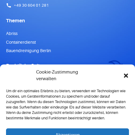
+49 30 604 01 281
Themen
Abriss
Containerdienst
Bauendreinigung Berlin
Rechtliche Seiten
Cookie-Zustimmung
Impressum
verwalten
Datenschutz
Um dir ein optimales Erlebnis zu bieten, verwenden wir Technologien wie
Nutzungsbedingungen
Cookies, um Geräteinformationen zu speichern und/oder darauf
zuzugreifen. Wenn du diesen Technologien zustimmst, können wir Daten
wie das Surfverhalten oder eindeutige IDs auf dieser Website verarbeiten.
Wenn du deine Zustimmung nicht erteilst oder zurückziehst, können
bestimmte Merkmale und Funktionen beeinträchtigt werden.
Copyright © 2023 Abrisswerk.
All Rights Reserved.